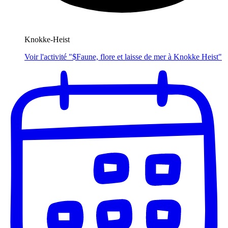
Knokke-Heist
Voir l'activité "$
Faune, flore et laisse de mer à Knokke Heist
"