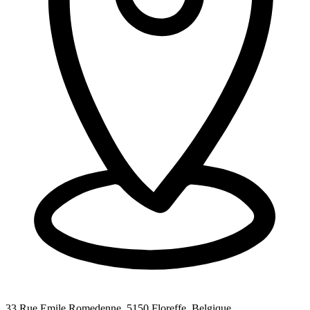
33 Rue Emile Romedenne, 5150 Floreffe, Belgique