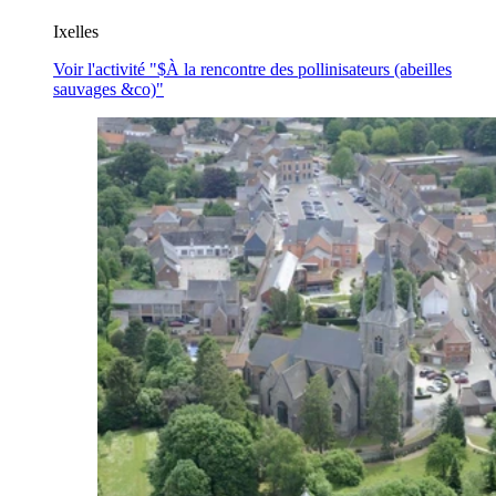
Ixelles
Voir l'activité "$
À la rencontre des pollinisateurs (abeilles
sauvages &co)
"