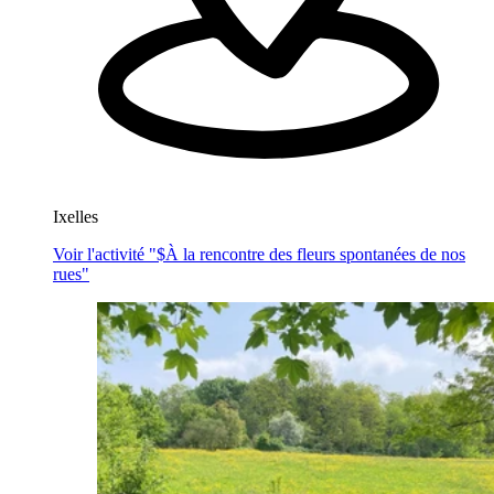
Ixelles
Voir l'activité "$
À la rencontre des fleurs spontanées de nos
rues
"