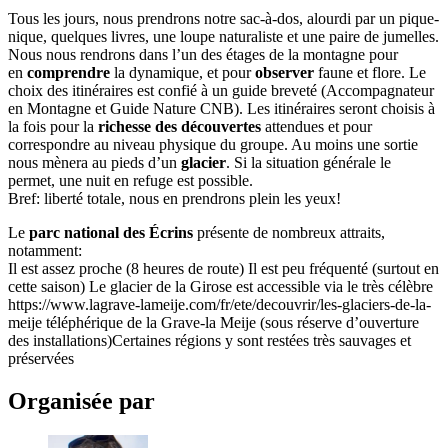
Tous les jours, nous prendrons notre sac-à-dos, alourdi par un pique-
nique, quelques livres, une loupe naturaliste et une paire de jumelles.
Nous nous rendrons dans l’un des étages de la montagne pour
en
comprendre
la dynamique, et pour
observer
faune et flore. Le
choix des itinéraires est confié à un guide breveté (Accompagnateur
en Montagne et Guide Nature CNB). Les itinéraires seront choisis à
la fois pour la
richesse des découvertes
attendues et pour
correspondre au niveau physique du groupe. Au moins une sortie
nous mènera au pieds d’un
glacier
. Si la situation générale le
permet, une nuit en refuge est possible.
Bref: liberté totale, nous en prendrons plein les yeux!
Le
parc national des Écrins
présente de nombreux attraits,
notamment:
Il est assez proche (8 heures de route) Il est peu fréquenté (surtout en
cette saison) Le glacier de la Girose est accessible via le très célèbre
https://www.lagrave-lameije.com/fr/ete/decouvrir/les-glaciers-de-la-
meije téléphérique de la Grave-la Meije (sous réserve d’ouverture
des installations)Certaines régions y sont restées très sauvages et
préservées
Organisée par